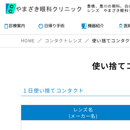
豊橋、豊川の眼科。白
レンズ やまざき眼科
診療案内
日帰り手術
機器紹介
医
HOME
／
コンタクトレンズ
／
使い捨てコンタク
使い捨て
１日使い捨てコンタクト
レンズ名
(メーカー名)