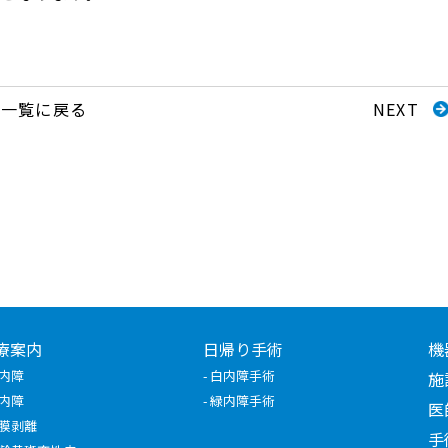
一覧に戻る
NEXT
療案内
日帰り手術
機
白内障
- 白内障手術
施
緑内障
- 緑内障手術
医
網膜剥離
手